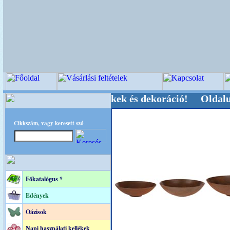
 Kegyeleti-kellékek és dekoráció! Oldalunkat ak
Cikkszám, vagy keresett szó
Főkatalógus *
Edények
Oázisok
Napi használati kellékek