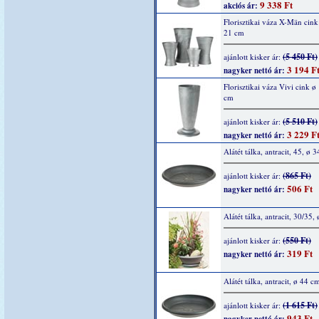
9 338 Ft
akciós ár:
Florisztikai váza X-Män cink
21 cm
(5 450 Ft)
ajánlott kisker ár:
3 194 F
nagyker nettó ár:
Florisztikai váza Vivi cink ø
cm
(5 510 Ft)
ajánlott kisker ár:
3 229 F
nagyker nettó ár:
Alátét tálka, antracit, 45, ø 
(865 Ft)
ajánlott kisker ár:
506 Ft
nagyker nettó ár:
Alátét tálka, antracit, 30/35,
(550 Ft)
ajánlott kisker ár:
319 Ft
nagyker nettó ár:
Alátét tálka, antracit, ø 44 c
(1 615 Ft)
ajánlott kisker ár:
943 Ft