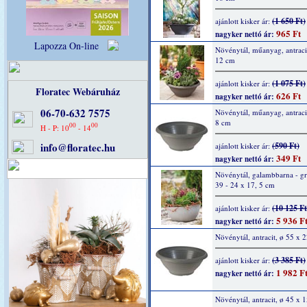
(1 650 Ft)
ajánlott kisker ár:
965 Ft
nagyker nettó ár:
Lapozza On-line
Növénytál, műanyag, antraci
12 cm
(1 075 Ft)
ajánlott kisker ár:
Floratec Webáruház
626 Ft
nagyker nettó ár:
06-70-632 7575
Növénytál, műanyag, antraci
8 cm
00
00
H - P: 10
- 14
info@floratec.hu
(590 Ft)
ajánlott kisker ár:
349 Ft
nagyker nettó ár:
Növénytál, galambbarna - gr
39 - 24 x 17, 5 cm
(10 125 Ft
ajánlott kisker ár:
5 936 F
nagyker nettó ár:
Növénytál, antracit, ø 55 x 
(3 385 Ft)
ajánlott kisker ár:
1 982 F
nagyker nettó ár:
Növénytál, antracit, ø 45 x 