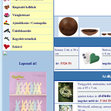
Kiegészítő kellékek
Virágkötészet
Ajándékozás / Csomagolás
Üzletfelszerelés
Kegyeleti termékek
Esküvő
Lapozzd át!
Az alk
Virággyűrű, sötétszürke, bel
cm, ø 45 x 7 cm.
(5 174 Ft)
ajánlott kisker ár:
3 161 F
nagyker nettó ár:
Növénytál, műanyag, antraci
16 cm