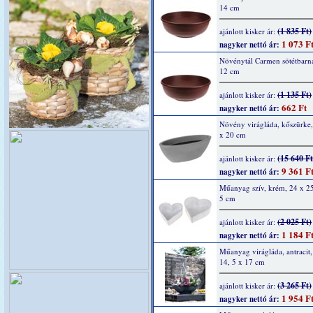
14 cm
(1 835 Ft)
ajánlott kisker ár:
1 073 F
nagyker nettó ár:
Növénytál Carmen sötétbarn
12 cm
(1 135 Ft)
ajánlott kisker ár:
662 Ft
nagyker nettó ár:
Növény virágláda, kőszürke,
x 20 cm
(15 640 Ft
ajánlott kisker ár:
9 361 F
nagyker nettó ár:
Műanyag szív, krém, 24 x 25
5 cm
(2 025 Ft)
ajánlott kisker ár:
1 184 F
nagyker nettó ár:
Műanyag virágláda, antracit,
14, 5 x 17 cm
(3 265 Ft)
ajánlott kisker ár:
1 954 F
nagyker nettó ár: