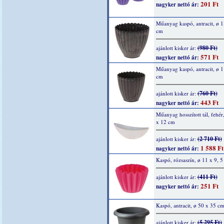
201 Ft
nagyker nettó ár:
Műanyag kaspó, antracit, ø 1
cm
(980 Ft)
ajánlott kisker ár:
571 Ft
nagyker nettó ár:
Műanyag kaspó, antracit, ø 1
cm
(760 Ft)
ajánlott kisker ár:
443 Ft
nagyker nettó ár:
Műanyag hosszított tál, fehér
x 12 cm
(2 710 Ft)
ajánlott kisker ár:
1 588 Ft
nagyker nettó ár:
Kaspó, rózsaszín, ø 11 x 9, 
(411 Ft)
ajánlott kisker ár:
251 Ft
nagyker nettó ár:
Kaspó, antracit, ø 50 x 35 c
(5 295 Ft)
ajánlott kisker ár: