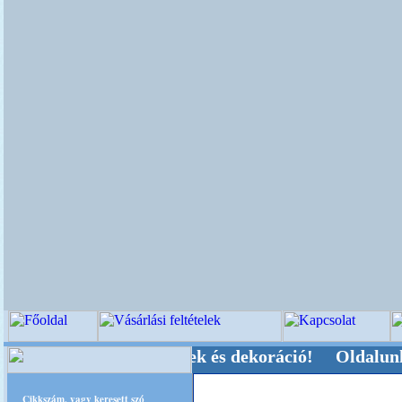
egyeleti-kellékek és dekoráció! Oldalunkat aka
Cikkszám, vagy keresett szó