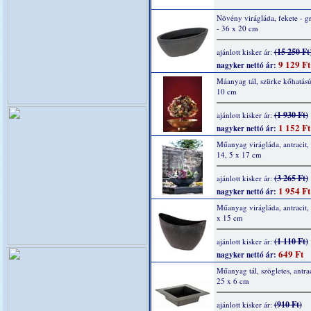
Növény virágláda, fekete - gr
- 36 x 20 cm
(15 250 Ft
ajánlott kisker ár:
9 129 Ft
nagyker nettó ár:
Máanyag tál, szürke kőhatású
10 cm
(1 930 Ft)
ajánlott kisker ár:
1 152 Ft
nagyker nettó ár:
Műanyag virágláda, antracit, 
14, 5 x 17 cm
(3 265 Ft)
ajánlott kisker ár:
1 954 Ft
nagyker nettó ár:
Műanyag virágláda, antracit,
x 15 cm
(1 110 Ft)
ajánlott kisker ár:
649 Ft
nagyker nettó ár:
Műanyag tál, szögletes, antrac
25 x 6 cm
(910 Ft)
ajánlott kisker ár: