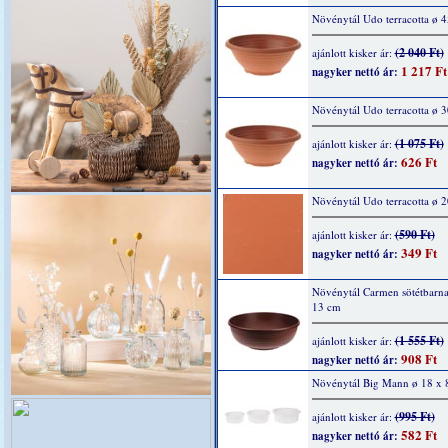
Növénytál Udo terracotta ø 
(2 040 Ft)
ajánlott kisker ár:
1 217 Ft
nagyker nettó ár:
Növénytál Udo terracotta ø 
(1 075 Ft)
ajánlott kisker ár:
626 Ft
nagyker nettó ár:
Növénytál Udo terracotta ø 
(590 Ft)
ajánlott kisker ár:
349 Ft
nagyker nettó ár:
Növénytál Carmen sötétbarna
13 cm
(1 555 Ft)
ajánlott kisker ár:
908 Ft
nagyker nettó ár:
Növénytál Big Mann ø 18 x 
(995 Ft)
ajánlott kisker ár:
582 Ft
nagyker nettó ár: