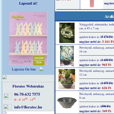
Lapozzd át!
Az alk
Virággyűrű, sötétszürke, belü
cm, ø 45 x 7 cm.
(5 174 Ft)
ajánlott kisker ár:
3 161 Ft
nagyker nettó ár:
Növénytál, műanyag, antracit
16 cm
(1 650 Ft)
ajánlott kisker ár:
965 Ft
nagyker nettó ár:
Lapozza On-line
Növénytál, műanyag, antracit
12 cm
(1 075 Ft)
ajánlott kisker ár:
Floratec Webáruház
626 Ft
nagyker nettó ár:
06-70-632 7575
Növénytál, műanyag, antracit
8 cm
00
00
H - P: 10
- 14
info@floratec.hu
(590 Ft)
ajánlott kisker ár:
349 Ft
nagyker nettó ár: