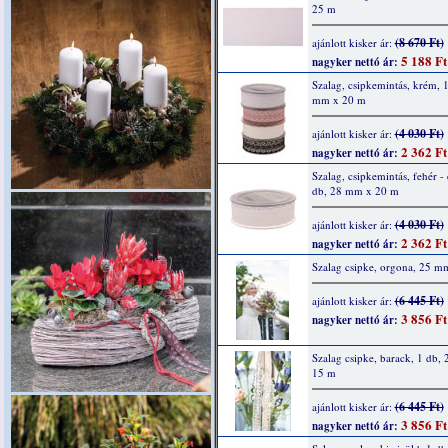
25 m
(8 670 Ft)
ajánlott kisker ár:
5 188 Ft
nagyker nettó ár:
Szalag, csipkemintás, krém, 
mm x 20 m
(4 030 Ft)
ajánlott kisker ár:
2 362 Ft
nagyker nettó ár:
Szalag, csipkemintás, fehér - 
db, 28 mm x 20 m
(4 030 Ft)
ajánlott kisker ár:
2 362 Ft
nagyker nettó ár:
Szalag csipke, orgona, 25 m
(6 445 Ft)
ajánlott kisker ár:
3 856 Ft
nagyker nettó ár:
Szalag csipke, barack, 1 db,
15 m
(6 445 Ft)
ajánlott kisker ár:
3 856 Ft
nagyker nettó ár: