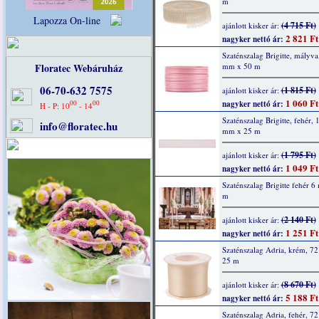
m
Lapozza On-line
(4 715 Ft)
ajánlott kisker ár:
2 821 Ft
nagyker nettó ár:
Szaténszalag Brigitte, mályva
Floratec Webáruház
mm x 50 m
06-70-632 7575
(1 815 Ft)
ajánlott kisker ár:
1 060 Ft
00
00
nagyker nettó ár:
H - P: 10
- 14
Szaténszalag Brigitte, fehér, 
info@floratec.hu
mm x 25 m
(1 795 Ft)
ajánlott kisker ár:
1 049 Ft
nagyker nettó ár:
Szaténszalag Brigitte fehér 
m
(2 140 Ft)
ajánlott kisker ár:
1 251 Ft
nagyker nettó ár:
Szaténszalag Adria, krém, 7
25 m
(8 670 Ft)
ajánlott kisker ár:
5 188 Ft
nagyker nettó ár:
Szaténszalag Adria, fehér, 7