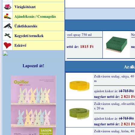
Virágkötészet
Ajándékozás / Csomagolás
Üzletfelszerelés
Kegyeleti termékek
Esküvő
Lapozzd át!
Az alk
Zsákvászon szalag, sárga, 4
m
(4 715 Ft)
ajánlott kisker ár:
2 821 Ft
nagyker nettó ár:
Zsákvászon szalag, olivazöl
x 20 m
(4 715 Ft)
ajánlott kisker ár:
2 821 Ft
nagyker nettó ár:
Zsákvászon szalag, krém, 4