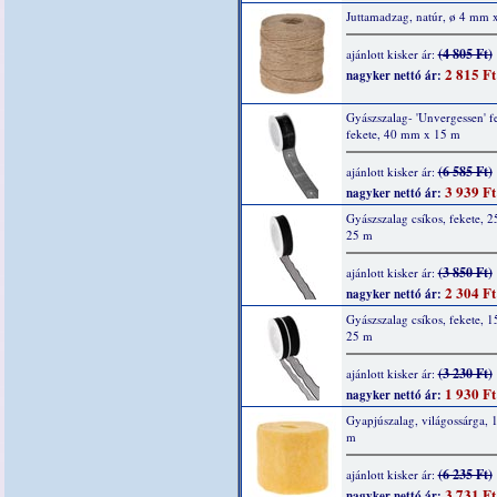
Juttamadzag, natúr, ø 4 mm 
(4 805 Ft)
ajánlott kisker ár:
2 815 Ft
nagyker nettó ár:
Gyászszalag- 'Unvergessen' fel
fekete, 40 mm x 15 m
(6 585 Ft)
ajánlott kisker ár:
3 939 Ft
nagyker nettó ár:
Gyászszalag csíkos, fekete, 
25 m
(3 850 Ft)
ajánlott kisker ár:
2 304 Ft
nagyker nettó ár:
Gyászszalag csíkos, fekete, 
25 m
(3 230 Ft)
ajánlott kisker ár:
1 930 Ft
nagyker nettó ár:
Gyapjúszalag, világossárga, 
m
(6 235 Ft)
ajánlott kisker ár:
3 731 Ft
nagyker nettó ár: