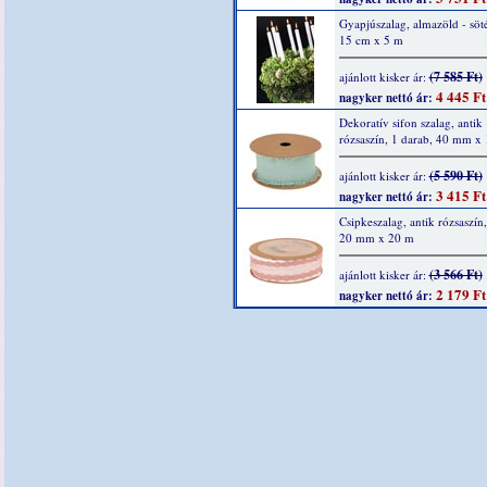
Gyapjúszalag, almazöld - söté
15 cm x 5 m
(7 585 Ft)
ajánlott kisker ár:
4 445 Ft
nagyker nettó ár:
Dekoratív sifon szalag, antik
rózsaszín, 1 darab, 40 mm x
(5 590 Ft)
ajánlott kisker ár:
3 415 Ft
nagyker nettó ár:
Csipkeszalag, antik rózsaszín,
20 mm x 20 m
(3 566 Ft)
ajánlott kisker ár:
2 179 Ft
nagyker nettó ár: