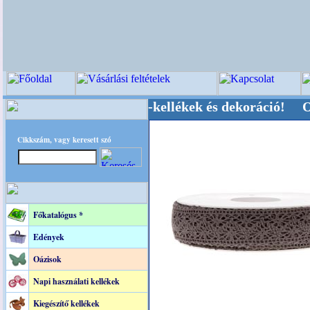
vői-, Kegyeleti-kellékek és dekoráció! Oldalunk
Cikkszám, vagy keresett szó
Főkatalógus *
Edények
Oázisok
Napi használati kellékek
Kiegészítő kellékek