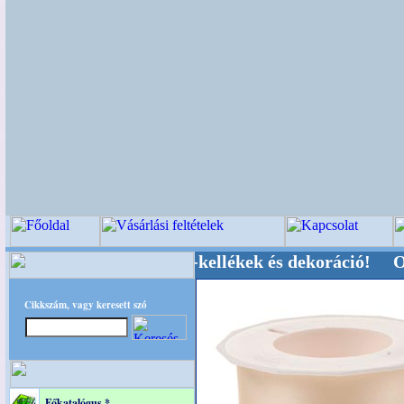
vői-, Kegyeleti-kellékek és dekoráció! Oldalunk
Cikkszám, vagy keresett szó
Főkatalógus *