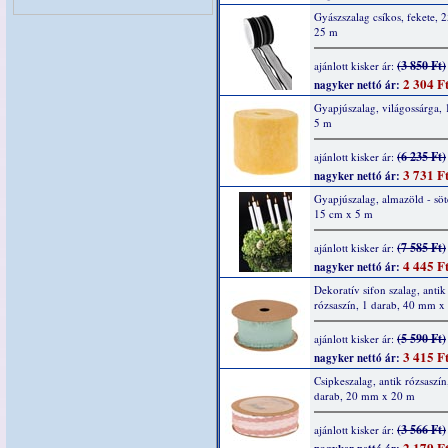
Gyászszalag csíkos, fekete,
25 m
(3 850 Ft)
ajánlott kisker ár:
2 304 F
nagyker nettó ár:
Gyapjúszalag, világossárga,
5 m
(6 235 Ft)
ajánlott kisker ár:
3 731 F
nagyker nettó ár:
Gyapjúszalag, almazöld - söt
15 cm x 5 m
(7 585 Ft)
ajánlott kisker ár:
4 445 F
nagyker nettó ár:
Dekoratív sifon szalag, antik
rózsaszín, 1 darab, 40 mm x
(5 590 Ft)
ajánlott kisker ár:
3 415 F
nagyker nettó ár:
Csipkeszalag, antik rózsaszín
darab, 20 mm x 20 m
(3 566 Ft)
ajánlott kisker ár:
2 179 F