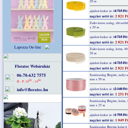
20 m
(4 715 Ft)
ajánlott kisker ár:
2 821 F
nagyker nettó ár:
Zsákvászon szalag, olivazöl
x 20 m
(4 715 Ft)
ajánlott kisker ár:
2 821 F
nagyker nettó ár:
Lapozza On-line
Zsákvászon szalag, krém, 4
20 m
(4 715 Ft)
ajánlott kisker ár:
Floratec Webáruház
2 821 F
nagyker nettó ár:
06-70-632 7575
Szaténszalag Brigitte, mályva
mm x 50 m
00
00
H - P: 10
- 14
info@floratec.hu
(2 140 Ft)
ajánlott kisker ár:
1 251 F
nagyker nettó ár:
Szaténszalag Brigitte, krém, 
mm x 25 m
(1 795 Ft)
ajánlott kisker ár:
1 049 F
nagyker nettó ár:
Szaténszalag Brigitte krém 