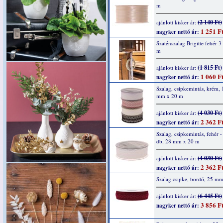
m
(2 140 Ft)
ajánlott kisker ár:
1 251 F
nagyker nettó ár:
Szaténszalag Brigitte fehér 
m
(1 815 Ft)
ajánlott kisker ár:
1 060 F
nagyker nettó ár:
Szalag, csipkemintás, krém, 
mm x 20 m
(4 030 Ft)
ajánlott kisker ár:
2 362 F
nagyker nettó ár:
Szalag, csipkemintás, fehér -
db, 28 mm x 20 m
(4 030 Ft)
ajánlott kisker ár:
2 362 F
nagyker nettó ár:
Szalag csipke, bordó, 25 m
(6 445 Ft)
ajánlott kisker ár:
3 856 F
nagyker nettó ár: