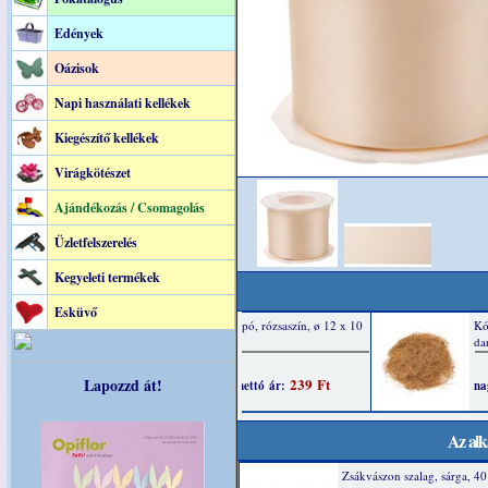
Edények
Oázisok
Napi használati kellékek
Kiegészítő kellékek
Virágkötészet
Ajándékozás / Csomagolás
Üzletfelszerelés
Kegyeleti termékek
Esküvő
Lapozzd át!
Az alk
Zsákvászon szalag, sárga, 4