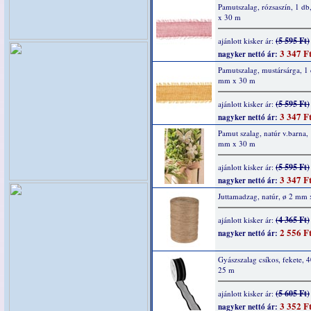
Pamutszalag, rózsaszín, 1 d
x 30 m
(5 595 Ft)
ajánlott kisker ár:
3 347 F
nagyker nettó ár:
Pamutszalag, mustársárga, 1
mm x 30 m
(5 595 Ft)
ajánlott kisker ár:
3 347 F
nagyker nettó ár:
Pamut szalag, natúr v.barna,
mm x 30 m
(5 595 Ft)
ajánlott kisker ár:
3 347 F
nagyker nettó ár:
Juttamadzag, natúr, ø 2 mm
(4 365 Ft)
ajánlott kisker ár:
2 556 F
nagyker nettó ár:
Gyászszalag csíkos, fekete,
25 m
(5 605 Ft)
ajánlott kisker ár:
3 352 F
nagyker nettó ár: