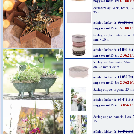
5 188 Ft
nagyker nettó ár:
Szaténszalag Adria, fehér, 7
25 m
(8 670 Ft)
ajánlott kisker ár:
5 188 Ft
nagyker nettó ár:
Szalag, csipkemintás, krém, 
mm x 20 m
(4 030 Ft)
ajánlott kisker ár:
2 362 Ft
nagyker nettó ár:
Szalag, csipkemintás, fehér - 
db, 28 mm x 20 m
(4 030 Ft)
ajánlott kisker ár:
2 362 Ft
nagyker nettó ár:
Szalag csipke, orgona, 25 m
(6 445 Ft)
ajánlott kisker ár:
3 856 Ft
nagyker nettó ár:
Szalag csipke, barack, 1 db,
15 m
(6 445 Ft)
ajánlott kisker ár: