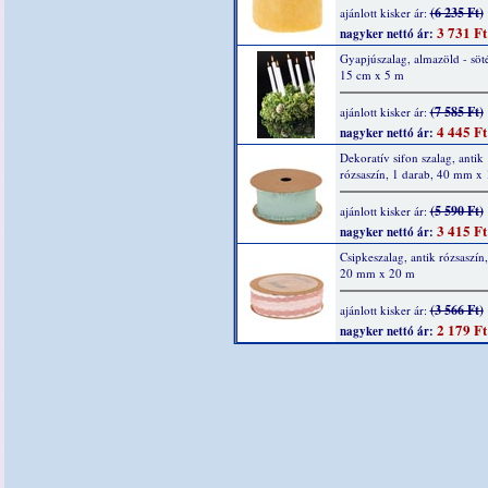
(6 235 Ft)
ajánlott kisker ár:
3 731 Ft
nagyker nettó ár:
Gyapjúszalag, almazöld - söté
15 cm x 5 m
(7 585 Ft)
ajánlott kisker ár:
4 445 Ft
nagyker nettó ár:
Dekoratív sifon szalag, antik
rózsaszín, 1 darab, 40 mm x
(5 590 Ft)
ajánlott kisker ár:
3 415 Ft
nagyker nettó ár:
Csipkeszalag, antik rózsaszín,
20 mm x 20 m
(3 566 Ft)
ajánlott kisker ár:
2 179 Ft
nagyker nettó ár: