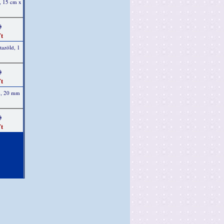
, 15 cm x
)
t
tazöld, 1
)
t
ab, 20 mm
)
t