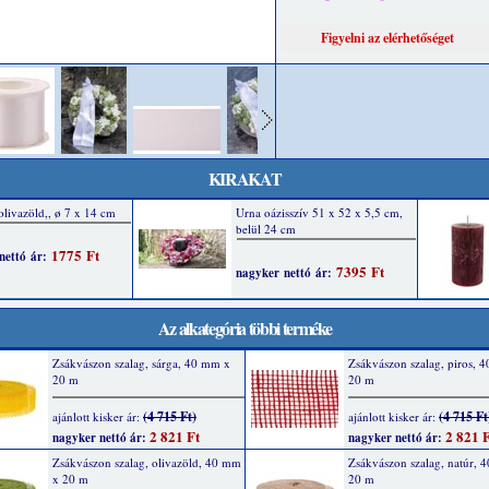
KIRAKAT
Az alkategória többi terméke
Zsákvászon szalag, sárga, 40 mm x
Zsákvászon szalag, piros, 
20 m
20 m
(4 715 Ft)
(4 715 Ft
ajánlott kisker ár:
ajánlott kisker ár:
2 821 Ft
2 821 F
nagyker nettó ár:
nagyker nettó ár:
Zsákvászon szalag, olivazöld, 40 mm
Zsákvászon szalag, natúr, 
x 20 m
20 m