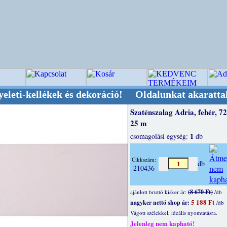
llékek és dekoráció! Oldalunkat akarattal tartj
Szaténszalag Adria, fehér, 
25 m
1
csomagolási egység:
db
Cikkszám:
db
210436
(8 670 Ft)
ajánlott bruttó kisker ár:
/db
5 188 Ft
nagyker nettó shop ár:
/db
Vágott szélekkel, ideális nyomtatásra.
Jelenleg nem kapható!