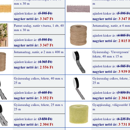
mm x 30 m
m
(5 595 Ft)
(5 595 Ft
ajánlott kisker ár:
ajánlott kisker ár:
3 347 Ft
3 347 F
nagyker nettó ár:
nagyker nettó ár:
Pamut szalag, natúr v.barna, 1 db, 40
Juttamadzag, natúr, ø 4 m
mm x 30 m
(4 805 Ft
ajánlott kisker ár:
(5 595 Ft)
ajánlott kisker ár:
2 815 F
nagyker nettó ár:
3 347 Ft
nagyker nettó ár:
Juttamadzag, natúr, ø 2 mm x 400 m
Gyászszalag- 'Unvergessen' f
fekete, 40 mm x 15 m
(4 365 Ft)
ajánlott kisker ár:
(6 585 Ft
ajánlott kisker ár:
2 556 Ft
nagyker nettó ár:
3 939 F
nagyker nettó ár:
Gyászszalag csíkos, fekete, 40 mm x
Gyászszalag csíkos, fekete
25 m
25 m
(5 605 Ft)
(3 850 Ft
ajánlott kisker ár:
ajánlott kisker ár:
3 352 Ft
2 304 F
nagyker nettó ár:
nagyker nettó ár:
Gyászszalag csíkos, fekete, 25 mm x
Gyapjúszalag, világoszöld 
25 m
m
(3 850 Ft)
(6 235 Ft
ajánlott kisker ár:
ajánlott kisker ár:
2 304 Ft
3 731 F
nagyker nettó ár:
nagyker nettó ár: