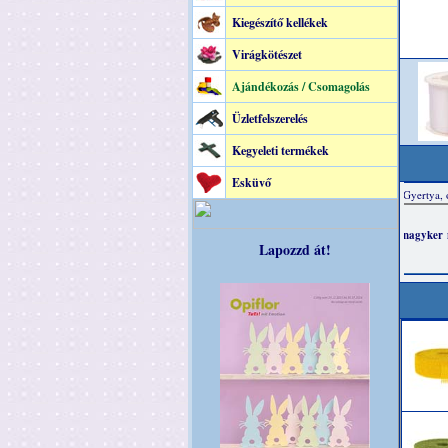
Kiegészítő kellékek
Virágkötészet
Ajándékozás / Csomagolás
Üzletfelszerelés
Kegyeleti termékek
Esküvő
Lapozzd át!