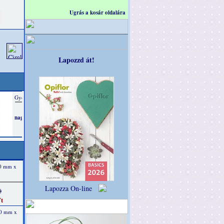
Ugrás a kosár oldalára
Lapozzd át!
40 mm x
Lapozza On-line
)
t
40 mm x