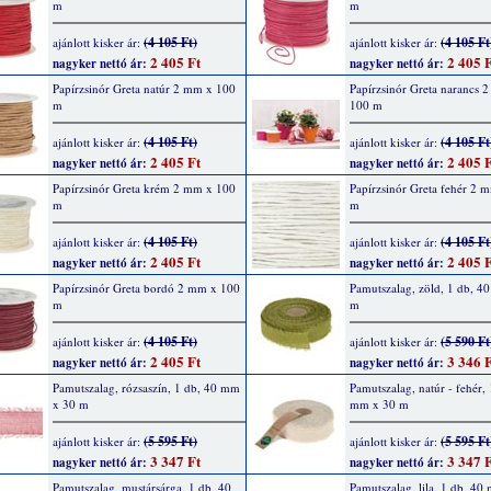
m
m
(4 105 Ft)
(4 105 Ft
ajánlott kisker ár:
ajánlott kisker ár:
2 405 Ft
2 405 F
nagyker nettó ár:
nagyker nettó ár:
Papírzsinór Greta natúr 2 mm x 100
Papírzsinór Greta narancs 
m
100 m
(4 105 Ft)
(4 105 Ft
ajánlott kisker ár:
ajánlott kisker ár:
2 405 Ft
2 405 F
nagyker nettó ár:
nagyker nettó ár:
Papírzsinór Greta krém 2 mm x 100
Papírzsinór Greta fehér 2 
m
m
(4 105 Ft)
(4 105 Ft
ajánlott kisker ár:
ajánlott kisker ár:
2 405 Ft
2 405 F
nagyker nettó ár:
nagyker nettó ár:
Papírzsinór Greta bordó 2 mm x 100
Pamutszalag, zöld, 1 db, 4
m
m
(4 105 Ft)
(5 590 Ft
ajánlott kisker ár:
ajánlott kisker ár:
2 405 Ft
3 346 F
nagyker nettó ár:
nagyker nettó ár:
Pamutszalag, rózsaszín, 1 db, 40 mm
Pamutszalag, natúr - fehér,
x 30 m
mm x 30 m
(5 595 Ft)
(5 595 Ft
ajánlott kisker ár:
ajánlott kisker ár:
3 347 Ft
3 347 F
nagyker nettó ár:
nagyker nettó ár:
Pamutszalag, mustársárga, 1 db, 40
Pamutszalag, lila, 1 db, 40