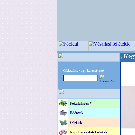
inőségi Virágkötészeti-, Esküvői-, Kegyeleti-ke
Cikkszám, vagy keresett szó
Főkatalógus *
Edények
Oázisok
Napi használati kellékek