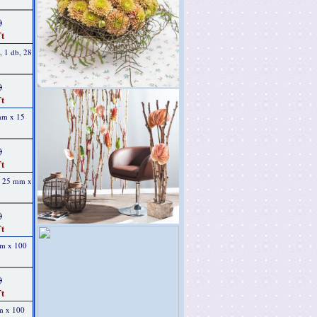
)
t
, 1 db, 28
)
t
 mm x 15
)
t
b, 25 mm x
)
t
mm x 100
)
t
mm x 100