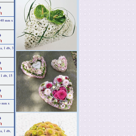
)
t
, 40 mm x
)
t
a, 1 db, 3
)
t
, 1 db, 15
)
t
 6 mm x
)
t
a, 1 db,