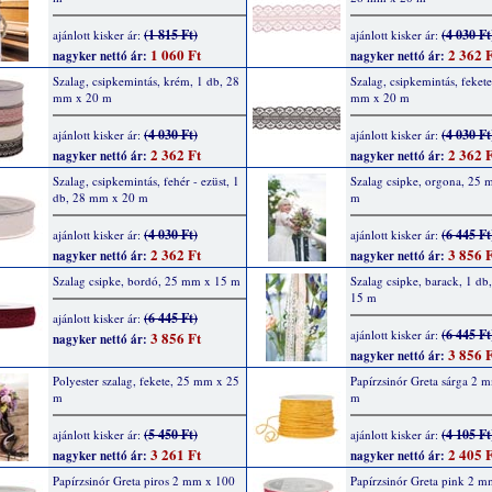
(1 815 Ft)
(4 030 Ft
ajánlott kisker ár:
ajánlott kisker ár:
1 060 Ft
2 362 F
nagyker nettó ár:
nagyker nettó ár:
Szalag, csipkemintás, krém, 1 db, 28
Szalag, csipkemintás, fekete
mm x 20 m
mm x 20 m
(4 030 Ft)
(4 030 Ft
ajánlott kisker ár:
ajánlott kisker ár:
2 362 Ft
2 362 F
nagyker nettó ár:
nagyker nettó ár:
Szalag, csipkemintás, fehér - ezüst, 1
Szalag csipke, orgona, 25
db, 28 mm x 20 m
m
(4 030 Ft)
(6 445 Ft
ajánlott kisker ár:
ajánlott kisker ár:
2 362 Ft
3 856 F
nagyker nettó ár:
nagyker nettó ár:
Szalag csipke, bordó, 25 mm x 15 m
Szalag csipke, barack, 1 d
15 m
(6 445 Ft)
ajánlott kisker ár:
(6 445 Ft
ajánlott kisker ár:
3 856 Ft
nagyker nettó ár:
3 856 F
nagyker nettó ár:
Polyester szalag, fekete, 25 mm x 25
Papírzsinór Greta sárga 2 
m
m
(5 450 Ft)
(4 105 Ft
ajánlott kisker ár:
ajánlott kisker ár:
3 261 Ft
2 405 F
nagyker nettó ár:
nagyker nettó ár:
Papírzsinór Greta piros 2 mm x 100
Papírzsinór Greta pink 2 