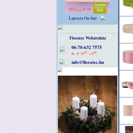
Lapozza On-line
Floratec Webáruház
06-70-632 7575
00
00
H - P: 10
- 14
info@floratec.hu