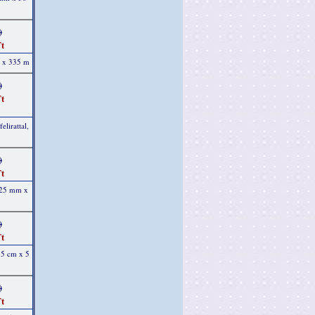
)
t
m x 335 m
)
t
elirattal,
)
t
, 25 mm x
)
t
15 cm x 5
)
t