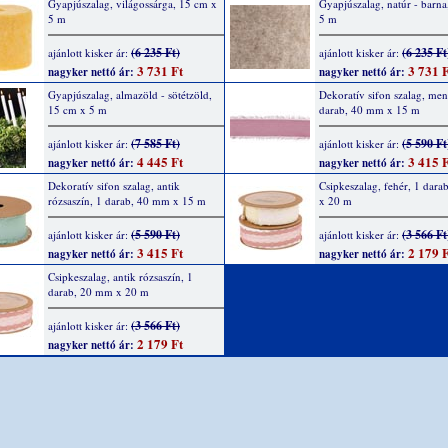
Gyapjúszalag, világossárga, 15 cm x
Gyapjúszalag, natúr - barna
5 m
5 m
(6 235 Ft)
(6 235 Ft
ajánlott kisker ár:
ajánlott kisker ár:
3 731 Ft
3 731 F
nagyker nettó ár:
nagyker nettó ár:
Gyapjúszalag, almazöld - sötétzöld,
Dekoratív sifon szalag, men
15 cm x 5 m
darab, 40 mm x 15 m
(7 585 Ft)
(5 590 Ft
ajánlott kisker ár:
ajánlott kisker ár:
4 445 Ft
3 415 F
nagyker nettó ár:
nagyker nettó ár:
Dekoratív sifon szalag, antik
Csipkeszalag, fehér, 1 dar
rózsaszín, 1 darab, 40 mm x 15 m
x 20 m
(5 590 Ft)
(3 566 Ft
ajánlott kisker ár:
ajánlott kisker ár:
3 415 Ft
2 179 F
nagyker nettó ár:
nagyker nettó ár:
Csipkeszalag, antik rózsaszín, 1
darab, 20 mm x 20 m
(3 566 Ft)
ajánlott kisker ár:
2 179 Ft
nagyker nettó ár: