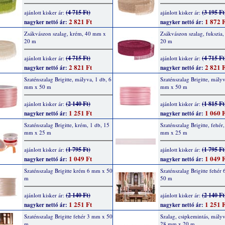
(4 715 Ft)
(3 195 Ft
ajánlott kisker ár:
ajánlott kisker ár:
2 821 Ft
1 872 F
nagyker nettó ár:
nagyker nettó ár:
Zsákvászon szalag, krém, 40 mm x
Zsákvászon szalag, fukszia
20 m
20 m
(4 715 Ft)
(4 715 Ft
ajánlott kisker ár:
ajánlott kisker ár:
2 821 Ft
2 821 F
nagyker nettó ár:
nagyker nettó ár:
Szaténszalag Brigitte, mályva, 1 db, 6
Szaténszalag Brigitte, mályv
mm x 50 m
mm x 50 m
(2 140 Ft)
(1 815 Ft
ajánlott kisker ár:
ajánlott kisker ár:
1 251 Ft
1 060 F
nagyker nettó ár:
nagyker nettó ár:
Szaténszalag Brigitte, krém, 1 db, 15
Szaténszalag Brigitte, fehér
mm x 25 m
mm x 25 m
(1 795 Ft)
(1 795 Ft
ajánlott kisker ár:
ajánlott kisker ár:
1 049 Ft
1 049 F
nagyker nettó ár:
nagyker nettó ár:
Szaténszalag Brigitte krém 6 mm x 50
Szaténszalag Brigitte fehér
m
50 m
(2 140 Ft)
(2 140 Ft
ajánlott kisker ár:
ajánlott kisker ár:
1 251 Ft
1 251 F
nagyker nettó ár:
nagyker nettó ár:
Szaténszalag Brigitte fehér 3 mm x 50
Szalag, csipkemintás, mályv
m
28 mm x 20 m