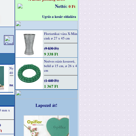
Nettó:
0 Ft
Ugrás a kosár oldalára
Florisztikai váza X-Män
cink ø 27 x 45 cm
(9 830 Ft)
9 338 Ft
Nedves oázis koszorú,
belül ø 15 cm, ø 26 x 4
cm
(1 440 Ft)
1 367 Ft
Lapozzd át!
40 mm x
)
t