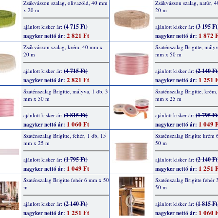
Zsákvászon szalag, olivazöld, 40 mm
Zsákvászon szalag, natúr, 
x 20 m
20 m
(4 715 Ft)
(3 195 Ft
ajánlott kisker ár:
ajánlott kisker ár:
2 821 Ft
1 872 F
nagyker nettó ár:
nagyker nettó ár:
Zsákvászon szalag, krém, 40 mm x
Szaténszalag Brigitte, mályv
20 m
mm x 50 m
(4 715 Ft)
(2 140 Ft
ajánlott kisker ár:
ajánlott kisker ár:
2 821 Ft
1 251 F
nagyker nettó ár:
nagyker nettó ár:
Szaténszalag Brigitte, mályva, 1 db, 3
Szaténszalag Brigitte, krém,
mm x 50 m
mm x 25 m
(1 815 Ft)
(1 795 Ft
ajánlott kisker ár:
ajánlott kisker ár:
1 060 Ft
1 049 F
nagyker nettó ár:
nagyker nettó ár:
Szaténszalag Brigitte, fehér, 1 db, 15
Szaténszalag Brigitte krém
mm x 25 m
50 m
(1 795 Ft)
(2 140 Ft
ajánlott kisker ár:
ajánlott kisker ár:
1 049 Ft
1 251 F
nagyker nettó ár:
nagyker nettó ár:
Szaténszalag Brigitte fehér 6 mm x 50
Szaténszalag Brigitte fehér
m
50 m
(2 140 Ft)
(1 815 Ft
ajánlott kisker ár:
ajánlott kisker ár:
1 251 Ft
1 060 F
nagyker nettó ár:
nagyker nettó ár: