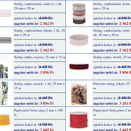
Szalag, csipkemintás, mályva, 1 db,
Szalag, csipkemintás, krém,
28 mm x 20 m
mm x 20 m
(4 030 Ft)
(4 030 Ft
ajánlott kisker ár:
ajánlott kisker ár:
2 362 Ft
2 362 F
nagyker nettó ár:
nagyker nettó ár:
Szalag, csipkemintás, fekete, 1 db, 28
Szalag, csipkemintás, fehér 
mm x 20 m
db, 28 mm x 20 m
(4 030 Ft)
(4 030 Ft
ajánlott kisker ár:
ajánlott kisker ár:
2 362 Ft
2 362 F
nagyker nettó ár:
nagyker nettó ár:
Szalag csipke, orgona, 25 mm x 15 m
Szalag csipke, bordó, 25 
(6 445 Ft)
(6 445 Ft
ajánlott kisker ár:
ajánlott kisker ár:
3 856 Ft
3 856 F
nagyker nettó ár:
nagyker nettó ár:
Szalag csipke, barack, 1 db, 25 mm x
Polyester szalag, fekete, 2
15 m
m
(6 445 Ft)
(5 450 Ft
ajánlott kisker ár:
ajánlott kisker ár:
3 856 Ft
3 261 F
nagyker nettó ár:
nagyker nettó ár:
Papírzsinór Greta sárga 2 mm x 100
Papírzsinór Greta piros 2 
m
m
(4 105 Ft)
(4 105 Ft
ajánlott kisker ár:
ajánlott kisker ár:
2 405 Ft
2 405 F
nagyker nettó ár:
nagyker nettó ár: