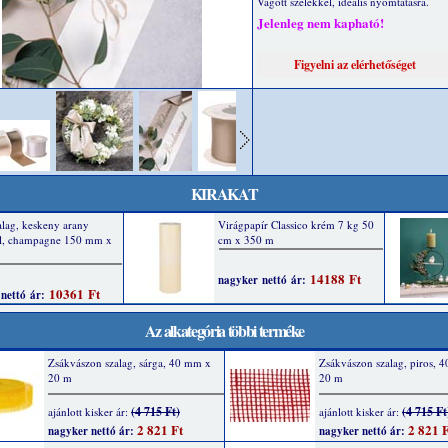
Vágott szélekkel, ideális nyomtatásra.
Jelenleg nem kapható!
KIRAKAT
Az alkategória többi terméke
Zsákvászon szalag, sárga, 40 mm x
Zsákvászon szalag, piros, 
20 m
20 m
(4 715 Ft)
(4 715 Ft
ajánlott kisker ár:
ajánlott kisker ár:
2 821 Ft
2 821 F
nagyker nettó ár:
nagyker nettó ár: