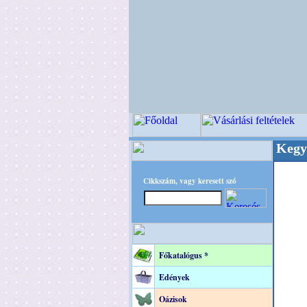
nőségi Virágkötészeti-, Esküvői-, Kegyeleti-kel
Cikkszám, vagy keresett szó
Főkatalógus *
Edények
Oázisok