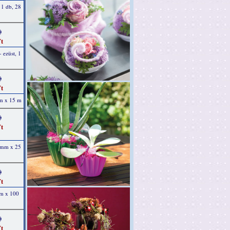
 1 db, 28
)
t
- ezüst, 1
)
t
mm x 15 m
)
t
5 mm x 25
)
t
mm x 100
)
t