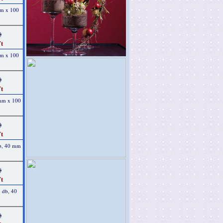
mm x 100
)
t
mm x 100
)
t
 mm x 100
)
t
db, 40 mm
)
t
1 db, 40
)