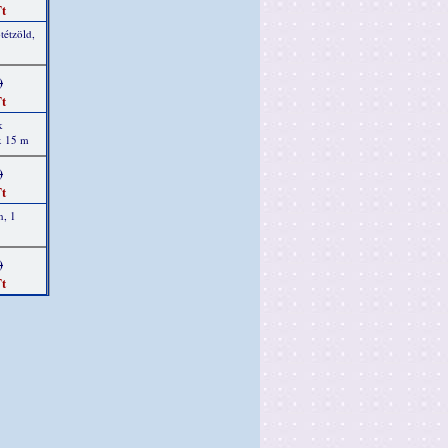
t
tétzöld,
)
t
k
x 15 m
)
t
n, 1
)
t