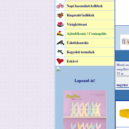
Napi használati kellékek
Kiegészítő kellékek
Virágkötészet
Ajándékozás / Csomagolás
Üzletfelszerelés
Kegyeleti termékek
Esküvő
Lapozzd át!