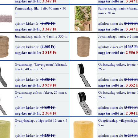
3 347 Ft
3 347 F
nagyker nettó ár:
nagyker nettó ár:
Pamutszalag, lila, 1 db, 40 mm x 30
Pamut szalag, natúr v.barna
m
mm x 30 m
(5 595 Ft)
(5 595 Ft
ajánlott kisker ár:
ajánlott kisker ár:
3 347 Ft
3 347 F
nagyker nettó ár:
nagyker nettó ár:
Juttamadzag, natúr, ø 4 mm x 335 m
Juttamadzag, natúr, ø 2 m
(4 805 Ft)
(4 365 Ft
ajánlott kisker ár:
ajánlott kisker ár:
2 815 Ft
2 556 F
nagyker nettó ár:
nagyker nettó ár:
Gyászszalag- 'Unvergessen' felirattal,
Gyászszalag csíkos, fekete
fekete, 40 mm x 15 m
25 m
(6 585 Ft)
(5 605 Ft
ajánlott kisker ár:
ajánlott kisker ár:
3 939 Ft
3 352 F
nagyker nettó ár:
nagyker nettó ár:
Gyászszalag csíkos, fekete, 25 mm x
Gyászszalag csíkos, fekete
25 m
25 m
(3 850 Ft)
(3 850 Ft
ajánlott kisker ár:
ajánlott kisker ár:
2 304 Ft
2 304 F
nagyker nettó ár:
nagyker nettó ár:
Gyapjúszalag, világoszöld 15 cm x 5
Gyapjúszalag, világossárga
m
5 m
(6 235 Ft)
(6 235 Ft
ajánlott kisker ár:
ajánlott kisker ár: