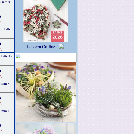
40 mm x
)
t
a, 1 db, 6
)
Lapozza On-line
t
 1 db, 15
)
t
 6 mm x
)
t
 3 mm x
)
t