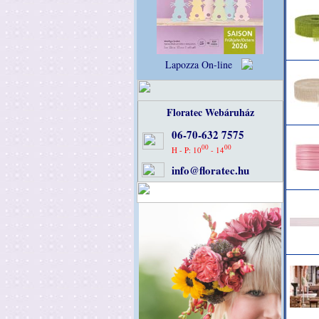
Lapozza On-line
Floratec Webáruház
06-70-632 7575
00
00
H - P: 10
- 14
info@floratec.hu