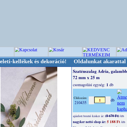
lékek és dekoráció! Oldalunkat akarattal tartju
Szaténszalag Adria, galambb
72 mm x 25 m
1
csomagolási egység:
db
Cikkszám:
db
210435
(8 670 Ft)
ajánlott bruttó kisker ár:
/db
5 188 Ft
nagyker nettó shop ár:
/db