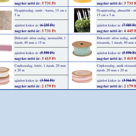
3 731 Ft
3 731 F
nagyker nettó ár:
nagyker nettó ár:
Gyapjúszalag, natúr - barna, 15 cm x
Gyapjúszalag, almazöld - sö
5 m
15 cm x 5 m
(6 235 Ft)
(7 585 Ft
ajánlott kisker ár:
ajánlott kisker ár:
3 731 Ft
4 445 F
nagyker nettó ár:
nagyker nettó ár:
Dekoratív sifon szalag, mentazöld, 1
Dekoratív sifon szalag, anti
darab, 40 mm x 15 m
rózsaszín, 1 darab, 40 mm 
(5 590 Ft)
(5 590 Ft
ajánlott kisker ár:
ajánlott kisker ár:
3 415 Ft
3 415 F
nagyker nettó ár:
nagyker nettó ár:
Csipkeszalag, fehér, 1 darab, 20 mm
Csipkeszalag, antik rózsaszí
x 20 m
darab, 20 mm x 20 m
(3 566 Ft)
(3 566 Ft
ajánlott kisker ár:
ajánlott kisker ár:
2 179 Ft
2 179 F
nagyker nettó ár:
nagyker nettó ár: