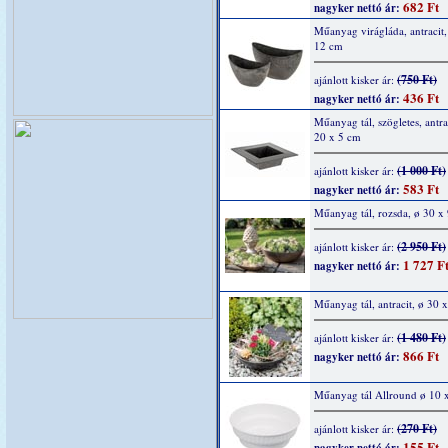
682 Ft
nagyker nettó ár:
Műanyag virágláda, antracit,
12 cm
(750 Ft)
ajánlott kisker ár:
436 Ft
nagyker nettó ár:
Műanyag tál, szögletes, antra
20 x 5 cm
(1 000 Ft)
ajánlott kisker ár:
583 Ft
nagyker nettó ár:
Műanyag tál, rozsda, ø 30 x
(2 950 Ft)
ajánlott kisker ár:
1 727 F
nagyker nettó ár:
Műanyag tál, antracit, ø 30 
(1 480 Ft)
ajánlott kisker ár:
866 Ft
nagyker nettó ár:
Műanyag tál Allround ø 10 
(270 Ft)
ajánlott kisker ár:
155 Ft