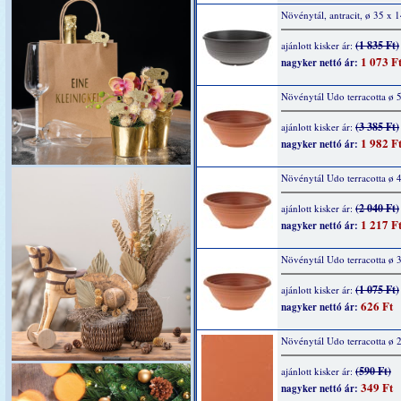
Növénytál, antracit, ø 35 x 
(1 835 Ft)
ajánlott kisker ár:
1 073 F
nagyker nettó ár:
Növénytál Udo terracotta ø 
(3 385 Ft)
ajánlott kisker ár:
1 982 F
nagyker nettó ár:
Növénytál Udo terracotta ø 
(2 040 Ft)
ajánlott kisker ár:
1 217 F
nagyker nettó ár:
Növénytál Udo terracotta ø 
(1 075 Ft)
ajánlott kisker ár:
626 Ft
nagyker nettó ár:
Növénytál Udo terracotta ø 
(590 Ft)
ajánlott kisker ár:
349 Ft
nagyker nettó ár: