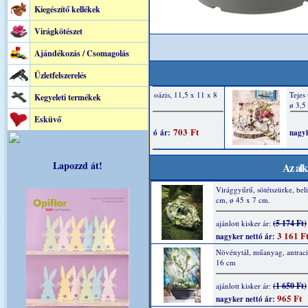
Kiegészítő kellékek
Virágkötészet
Ajándékozás / Csomagolás
Üzletfelszerelés
Kegyeleti termékek
Esküvő
Lapozzd át!
Az alk
Virággyűrű, sötétszürke, bel
cm, ø 45 x 7 cm.
(5 174 Ft)
ajánlott kisker ár:
3 161 F
nagyker nettó ár:
Növénytál, műanyag, antraci
16 cm
(1 650 Ft)
ajánlott kisker ár:
965 Ft
nagyker nettó ár: