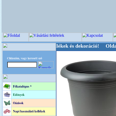
, Kegyeleti-kellékek és dekoráció! Oldalunkat 
Cikkszám, vagy keresett szó
Főkatalógus *
Edények
Oázisok
Napi használati kellékek