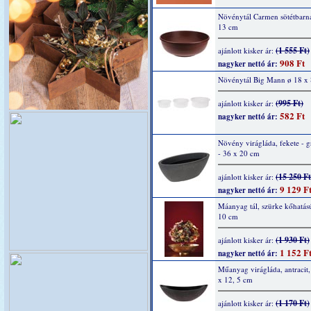
Növénytál Carmen sötétbarn
13 cm
(1 555 Ft)
ajánlott kisker ár:
908 Ft
nagyker nettó ár:
Növénytál Big Mann ø 18 x
(995 Ft)
ajánlott kisker ár:
582 Ft
nagyker nettó ár:
Növény virágláda, fekete - g
- 36 x 20 cm
(15 250 Ft
ajánlott kisker ár:
9 129 F
nagyker nettó ár:
Máanyag tál, szürke kőhatás
10 cm
(1 930 Ft)
ajánlott kisker ár:
1 152 F
nagyker nettó ár:
Műanyag virágláda, antracit,
x 12, 5 cm
(1 170 Ft)
ajánlott kisker ár: