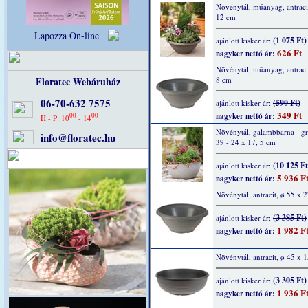
Növénytál, műanyag, antraci
12 cm
Lapozza On-line
(1 075 Ft)
ajánlott kisker ár:
626 Ft
nagyker nettó ár:
Növénytál, műanyag, antraci
Floratec Webáruház
8 cm
06-70-632 7575
(590 Ft)
ajánlott kisker ár:
349 Ft
00
00
nagyker nettó ár:
H - P: 10
- 14
Növénytál, galambbarna - gr
info@floratec.hu
39 - 24 x 17, 5 cm
(10 125 Ft
ajánlott kisker ár:
5 936 F
nagyker nettó ár:
Növénytál, antracit, ø 55 x 
(3 385 Ft)
ajánlott kisker ár:
1 982 F
nagyker nettó ár:
Növénytál, antracit, ø 45 x 
(3 305 Ft)
ajánlott kisker ár:
1 936 F
nagyker nettó ár: