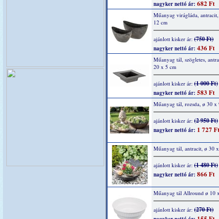
682 Ft
nagyker nettó ár:
Műanyag virágláda, antracit,
12 cm
(750 Ft)
ajánlott kisker ár:
436 Ft
nagyker nettó ár:
Műanyag tál, szögletes, antra
20 x 5 cm
(1 000 Ft)
ajánlott kisker ár:
583 Ft
nagyker nettó ár:
Műanyag tál, rozsda, ø 30 x
(2 950 Ft)
ajánlott kisker ár:
1 727 F
nagyker nettó ár:
Műanyag tál, antracit, ø 30 
(1 480 Ft)
ajánlott kisker ár:
866 Ft
nagyker nettó ár:
Műanyag tál Allround ø 10 
(270 Ft)
ajánlott kisker ár:
155 Ft