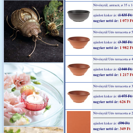
Növénytál, antracit, ø 35 x 
(1 835 Ft)
ajánlott kisker ár:
1 073 F
nagyker nettó ár:
Növénytál Udo terracotta ø 
(3 385 Ft)
ajánlott kisker ár:
1 982 F
nagyker nettó ár:
Növénytál Udo terracotta ø 
(2 040 Ft)
ajánlott kisker ár:
1 217 F
nagyker nettó ár:
Növénytál Udo terracotta ø 
(1 075 Ft)
ajánlott kisker ár:
626 Ft
nagyker nettó ár:
Növénytál Udo terracotta ø 
(590 Ft)
ajánlott kisker ár:
349 Ft
nagyker nettó ár: