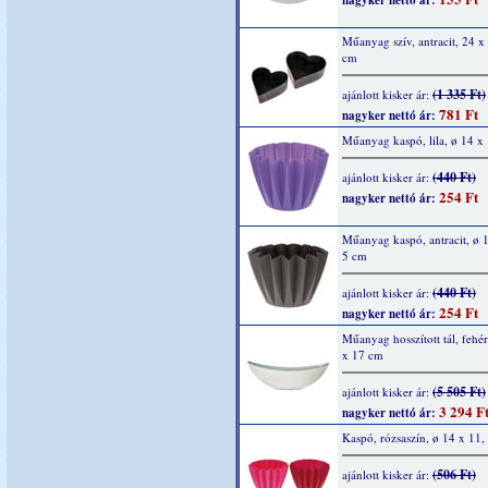
nagyker nettó ár:
Műanyag szív, antracit, 24 x
cm
(1 335 Ft)
ajánlott kisker ár:
781 Ft
nagyker nettó ár:
Műanyag kaspó, lila, ø 14 x
(440 Ft)
ajánlott kisker ár:
254 Ft
nagyker nettó ár:
Műanyag kaspó, antracit, ø 
5 cm
(440 Ft)
ajánlott kisker ár:
254 Ft
nagyker nettó ár:
Műanyag hosszított tál, fehé
x 17 cm
(5 505 Ft)
ajánlott kisker ár:
3 294 F
nagyker nettó ár:
Kaspó, rózsaszín, ø 14 x 11,
(506 Ft)
ajánlott kisker ár: