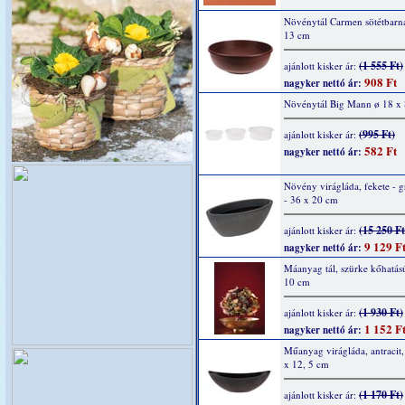
Növénytál Carmen sötétbarn
13 cm
(1 555 Ft)
ajánlott kisker ár:
908 Ft
nagyker nettó ár:
Növénytál Big Mann ø 18 x
(995 Ft)
ajánlott kisker ár:
582 Ft
nagyker nettó ár:
Növény virágláda, fekete - g
- 36 x 20 cm
(15 250 Ft
ajánlott kisker ár:
9 129 F
nagyker nettó ár:
Máanyag tál, szürke kőhatás
10 cm
(1 930 Ft)
ajánlott kisker ár:
1 152 F
nagyker nettó ár:
Műanyag virágláda, antracit,
x 12, 5 cm
(1 170 Ft)
ajánlott kisker ár: