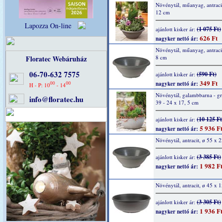
Növénytál, műanyag, antraci
12 cm
Lapozza On-line
(1 075 Ft)
ajánlott kisker ár:
626 Ft
nagyker nettó ár:
Növénytál, műanyag, antraci
Floratec Webáruház
8 cm
06-70-632 7575
(590 Ft)
ajánlott kisker ár:
349 Ft
00
00
nagyker nettó ár:
H - P: 10
- 14
Növénytál, galambbarna - gr
info@floratec.hu
39 - 24 x 17, 5 cm
(10 125 Ft
ajánlott kisker ár:
5 936 F
nagyker nettó ár:
Növénytál, antracit, ø 55 x 
(3 385 Ft)
ajánlott kisker ár:
1 982 F
nagyker nettó ár:
Növénytál, antracit, ø 45 x 
(3 305 Ft)
ajánlott kisker ár:
1 936 F
nagyker nettó ár: