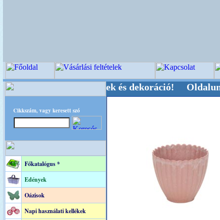
Kegyeleti-kellékek és dekoráció! Oldalunkat aka
Cikkszám, vagy keresett szó
Főkatalógus *
Edények
Oázisok
Napi használati kellékek