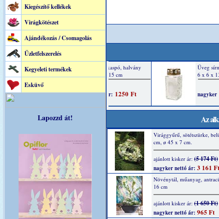
Kiegészítő kellékek
Virágkötészet
Ajándékozás / Csomagolás
Üzletfelszerelés
Kegyeleti termékek
Esküvő
Lapozzd át!
Az alk
Virággyűrű, sötétszürke, bel
cm, ø 45 x 7 cm.
(5 174 Ft)
ajánlott kisker ár:
3 161 F
nagyker nettó ár:
Növénytál, műanyag, antraci
16 cm
(1 650 Ft)
ajánlott kisker ár:
965 Ft
nagyker nettó ár: