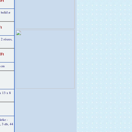
 Ft
 belül ø
Ft
 2 részes,
m
 Ft
9 cm
x 13 x 8
ürke -
t, 3 db, 44