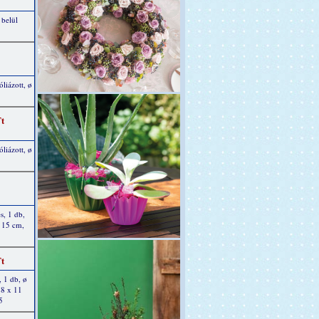
 belül
óliázott, ø
Ft
óliázott, ø
s, 1 db,
 15 cm,
Ft
, 1 db, ø
28 x 11
5