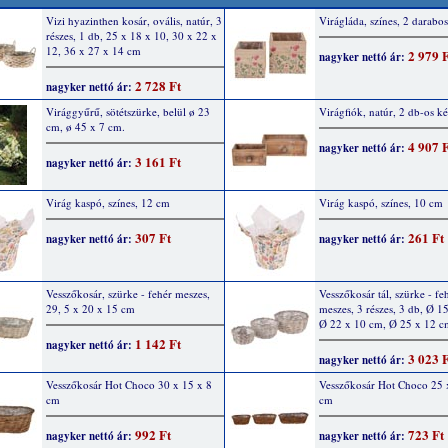
Vizi hyazinthen kosár, ovális, natúr, 3
Virágláda, színes, 2 darabos
részes, 1 db, 25 x 18 x 10, 30 x 22 x
12, 36 x 27 x 14 cm
2 979 
nagyker nettó ár:
2 728 Ft
nagyker nettó ár:
Virággyűrű, sötétszürke, belül ø 23
Virágfiók, natúr, 2 db-os ké
cm, ø 45 x 7 cm.
4 907 
nagyker nettó ár:
3 161 Ft
nagyker nettó ár:
Virág kaspó, színes, 12 cm
Virág kaspó, színes, 10 cm
307 Ft
261 Ft
nagyker nettó ár:
nagyker nettó ár:
Vesszőkosár, szürke - fehér meszes,
Vesszőkosár tál, szürke - fe
29, 5 x 20 x 15 cm
meszes, 3 részes, 3 db, Ø 1
Ø 22 x 10 cm, Ø 25 x 12 c
1 142 Ft
nagyker nettó ár:
3 023 
nagyker nettó ár:
Vesszőkosár Hot Choco 30 x 15 x 8
Vesszőkosár Hot Choco 25 
cm
cm
992 Ft
723 Ft
nagyker nettó ár:
nagyker nettó ár: