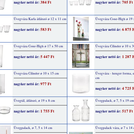
384 Ft
705 Ft
nagyker nettó ár:
nagyker nettó ár:
Üvegváza Karla átlátszó ø 12 x 11 cm
Üvegváza Cone-High ø 19 
583 Ft
6 875 
nagyker nettó ár:
nagyker nettó ár:
Üvegváza Cone-High ø 17 x 50 cm
Üvegváza Cilinder ø 10 x 
5 447 Ft
1 287 
nagyker nettó ár:
nagyker nettó ár:
Üvegváza Cilinder ø 10 x 15 cm
Üvegváza - henger forma, 
cm
977 Ft
nagyker nettó ár:
4 725 
nagyker nettó ár:
Üvegtál, átlátszó, ø 19 x 8 cm
Üvegpalack, ø 7, 5 x 19 cm
1 755 Ft
517 Ft
nagyker nettó ár:
nagyker nettó ár:
Üvegpalack, ø 7, 5 x 14 cm
Üvegpalack váza, ø 7 x 14