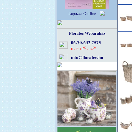
Lapozza On-line
Floratec Webáruház
06-70-632 7575
00
00
H - P: 10
- 14
info@floratec.hu