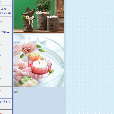
Ft
, ø 30 x
40 x 29 cm
Ft
 fóliázott,
Ft
ül
Ft
ül
Ft
 ø 45 x 8