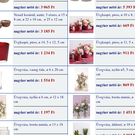
3 065 Ft
5 393 
nagyker nettó ár:
nagyker nettó ár:
Vessző kosártál, natúr, 3 részes, ø 15 x
Üvgkaspó, piros, ø 10 x 8,
8 cm, ø 22 x 10 cm,  ø 25 x 12 cm
669 Ft
nagyker nettó ár:
3 185 Ft
nagyker nettó ár:
Üvgkaspó, piros, ø 14, 5 x 12, 5 cm
Üvgkaspó, piros, ø 11, 5 x
1 234 Ft
911 Ft
nagyker nettó ár:
nagyker nettó ár:
Üvegváza, vastag falu, ø 6 x 20 cm
Üvegváza, nyílás ø5, 5 cm,
cm
1 554 Ft
nagyker nettó ár:
869 Ft
nagyker nettó ár:
Üvegváza, nyílás ø 6 cm, ø 12 x 18
Üvegváza, borda mintás, ø 
cm
cm
1 197 Ft
1 451 
nagyker nettó ár:
nagyker nettó ár:
Üvegváza, borda mintás, ø 13 x 18
Üvegváza, átlátszó, ø 10 x
cm
2 002 