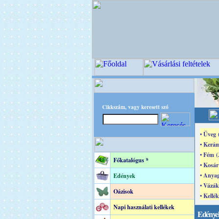
Cikkszám, vagy keresett szó
• Üveg 
• Kerám
• Fém (
Főkatalógus *
• Kosár
• Anyag
Edények
• Vázák
Oázisok
• Kellék
Napi használati kellékek
Edénye