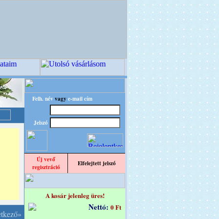
Felh. név
vagy
e-mail cím
Jelszó
Új vevő
Elfelejtett jelszó
regisztráció
A kosár jelenleg üres!
Nettó:
0 Ft
etkező»