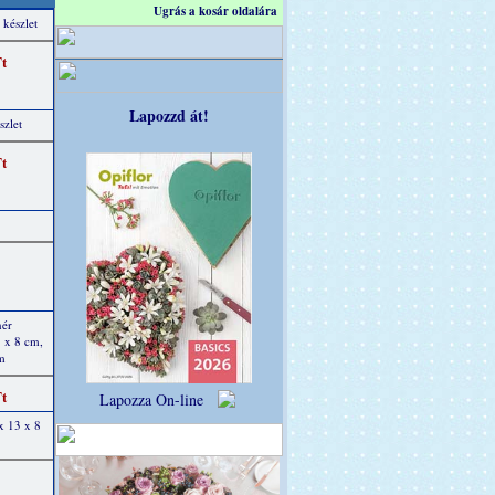
Ugrás a kosár oldalára
 készlet
Ft
Lapozzd át!
szlet
Ft
hér
5 x 8 cm,
m
Ft
Lapozza On-line
x 13 x 8