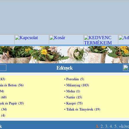
Edények
(83)
• Porcelán (5)
ia és Beton (56)
• Műanyag (103)
34)
• Moha (1)
 (60)
• Natúr (15)
ok és Papír (35)
• Kaspó (75)
 (34)
• Tálak és Tányérok (19)
 (4)
k
1.
2.
3.
4.
5.
»köv