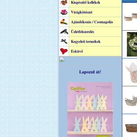
Kiegészítő kellékek
Virágkötészet
Ajándékozás / Csomagolás
Üzletfelszerelés
Kegyeleti termékek
Esküvő
Lapozzd át!