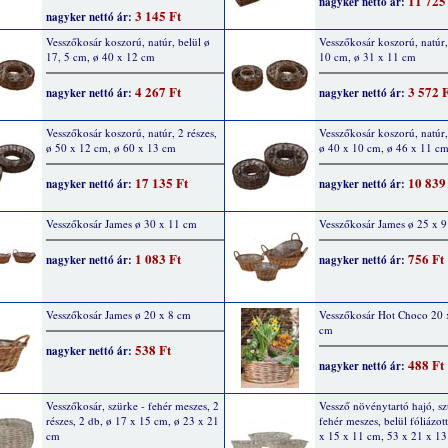
11 725
nagyker nettó ár:
3 145 Ft
nagyker nettó ár:
Vesszőkosár koszorú, natúr, belül ø
Vesszőkosár koszorú, natúr,
17, 5 cm, ø 40 x 12 cm
10 cm, ø 31 x 11 cm
4 267 Ft
3 572 
nagyker nettó ár:
nagyker nettó ár:
Vesszőkosár koszorú, natúr, 2 részes,
Vesszőkosár koszorú, natúr,
ø 50 x 12 cm, ø 60 x 13 cm
ø 40 x 10 cm, ø 46 x 11 c
17 135 Ft
10 839
nagyker nettó ár:
nagyker nettó ár:
Vesszőkosár James ø 30 x 11 cm
Vesszőkosár James ø 25 x 
1 083 Ft
756 Ft
nagyker nettó ár:
nagyker nettó ár:
Vesszőkosár James ø 20 x 8 cm
Vesszőkosár Hot Choco 20 
cm
538 Ft
nagyker nettó ár:
488 Ft
nagyker nettó ár:
Vesszőkosár, szürke - fehér meszes, 2
Vessző növénytartó hajó, sz
részes, 2 db, ø 17 x 15 cm, ø 23 x 21
fehér meszes, belül fóliázot
cm
x 15 x 11 cm, 53 x 21 x 13