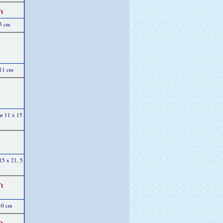
Ft
 5 cm
 11 cm
 ø 11 x 15
15 x 21, 5
Ft
 40 cm
Ft