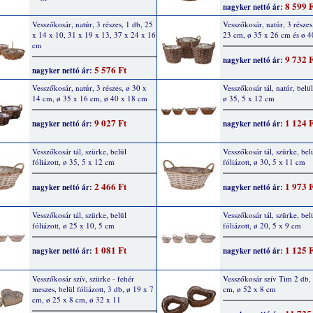
8 599 
nagyker nettó ár:
Vesszőkosár, natúr, 3 részes, 1 db, 25
Vesszőkosár, natúr, 3 részes
x 14 x 10, 31 x 19 x 13, 37 x 24 x 16
23 cm, ø 35 x 26 cm és ø 
cm
9 732 
nagyker nettó ár:
5 576 Ft
nagyker nettó ár:
Vesszőkosár, natúr, 3 részes, ø 30 x
Vesszőkosár tál, natúr, belül
14 cm, ø 35 x 16 cm, ø 40 x 18 cm
ø 35, 5 x 12 cm
9 027 Ft
1 124 
nagyker nettó ár:
nagyker nettó ár:
Vesszőkosár tál, szürke, belül
Vesszőkosár tál, szürke, bel
fóliázott, ø 35, 5 x 12 cm
fóliázott, ø 30, 5 x 11 cm
2 466 Ft
1 973 
nagyker nettó ár:
nagyker nettó ár:
Vesszőkosár tál, szürke, belül
Vesszőkosár tál, szürke, bel
fóliázott, ø 25 x 10, 5 cm
fóliázott, ø 20, 5 x 9 cm
1 081 Ft
1 125 
nagyker nettó ár:
nagyker nettó ár:
Vesszőkosár szív, szürke - fehér
Vesszőkosár szív Tim 2 db,
meszes, belül fóliázott, 3 db, ø 19 x 7
cm, ø 52 x 8 cm
cm, ø 25 x 8 cm, ø 32 x 11