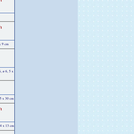
Ft
x 9 cm
, ø 6, 5 x
15 x 30 cm
Ft
14 x 13 cm