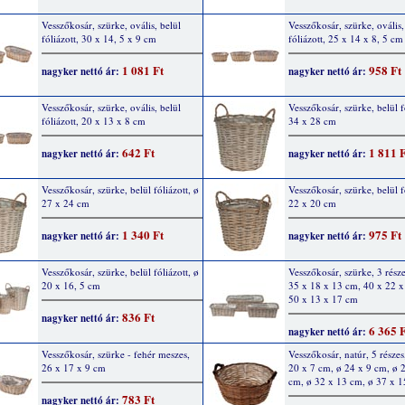
Vesszőkosár, szürke, ovális, belül
Vesszőkosár, szürke, ovális,
fóliázott, 30 x 14, 5 x 9 cm
fóliázott, 25 x 14 x 8, 5 cm
1 081 Ft
958 Ft
nagyker nettó ár:
nagyker nettó ár:
Vesszőkosár, szürke, ovális, belül
Vesszőkosár, szürke, belül f
fóliázott, 20 x 13 x 8 cm
34 x 28 cm
642 Ft
1 811 
nagyker nettó ár:
nagyker nettó ár:
Vesszőkosár, szürke, belül fóliázott, ø
Vesszőkosár, szürke, belül f
27 x 24 cm
22 x 20 cm
1 340 Ft
975 Ft
nagyker nettó ár:
nagyker nettó ár:
Vesszőkosár, szürke, belül fóliázott, ø
Vesszőkosár, szürke, 3 része
20 x 16, 5 cm
35 x 18 x 13 cm, 40 x 22 x
50 x 13 x 17 cm
836 Ft
nagyker nettó ár:
6 365 
nagyker nettó ár:
Vesszőkosár, szürke - fehér meszes,
Vesszőkosár, natúr, 5 részes
26 x 17 x 9 cm
20 x 7 cm, ø 24 x 9 cm, ø 
cm, ø 32 x 13 cm, ø 37 x 1
783 Ft
nagyker nettó ár: