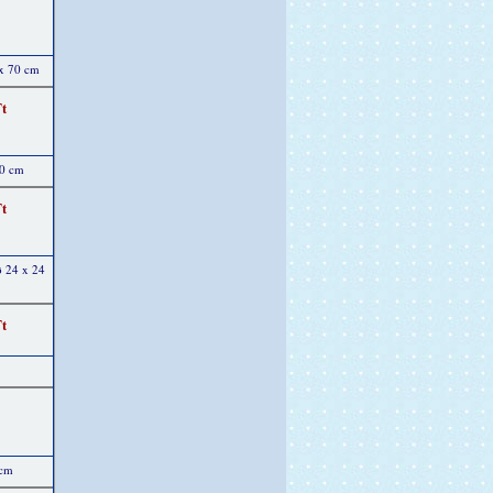
x 70 cm
Ft
30 cm
Ft
ø 24 x 24
Ft
 cm